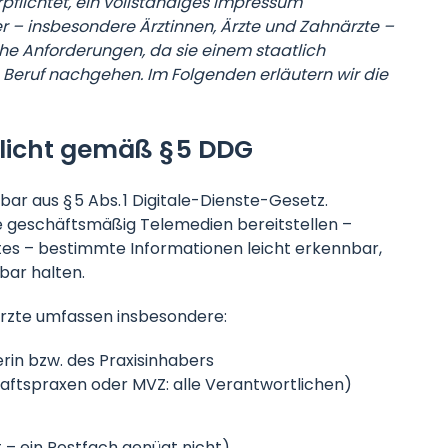
pflichtet, ein vollständiges Impressum
ler – insbesondere Ärztinnen, Ärzte und Zahnärzte –
che Anforderungen, da sie einem staatlich
Beruf nachgehen. Im Folgenden erläutern wir die
licht gemäß § 5 DDG
bar aus § 5 Abs. 1 Digitale-Dienste-Gesetz.
e geschäftsmäßig Telemedien bereitstellen –
ites – bestimmte Informationen leicht erkennbar,
bar halten.
Ärzte umfassen insbesondere:
rin bzw. des Praxisinhabers
ftspraxen oder MVZ: alle Verantwortlichen)
 – ein Postfach genügt nicht)